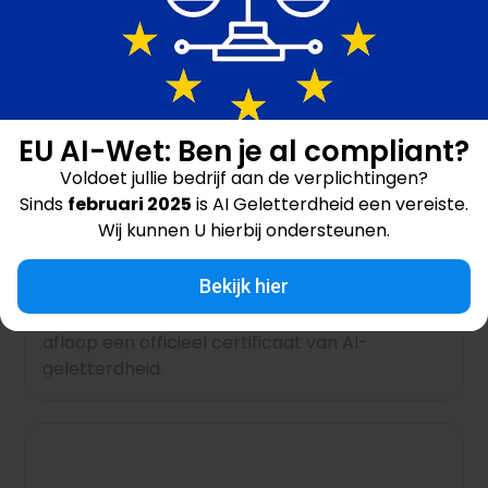
AI Geletterdheid Workshop –
Kortrijk
EU AI-Wet: Ben je al compliant?
30 april 2026 / 18:00
Datum
Voldoet jullie bedrijf aan de verplichtingen?
Sinds
februari 2025
is AI Geletterdheid een vereiste.
Locatie
Kortrijk
Wij kunnen U hierbij ondersteunen.
Ontdek hoe je AI bewust en veilig inzet in je
werk tijdens de AI-geletterdheid workshop in
Bekijk hier
Kortrijk. Leer werken met ChatGPT, Mistral of
Copilot, krijg praktische tips en ontvang na
afloop een officieel certificaat van AI-
geletterdheid.