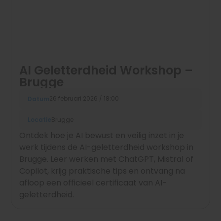
AI Geletterdheid Workshop –
Brugge
26 februari 2026 / 18:00
Datum
Locatie
Brugge
Ontdek hoe je AI bewust en veilig inzet in je
werk tijdens de AI-geletterdheid workshop in
Brugge. Leer werken met ChatGPT, Mistral of
Copilot, krijg praktische tips en ontvang na
afloop een officieel certificaat van AI-
geletterdheid.