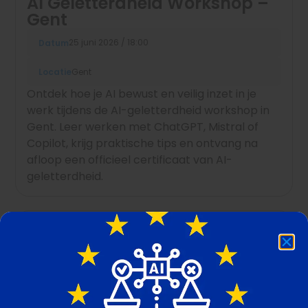
AI Geletterdheid Workshop –
Gent
25 juni 2026 / 18:00
Datum
Locatie
Gent
Ontdek hoe je AI bewust en veilig inzet in je
werk tijdens de AI-geletterdheid workshop in
Gent. Leer werken met ChatGPT, Mistral of
Copilot, krijg praktische tips en ontvang na
afloop een officieel certificaat van AI-
geletterdheid.