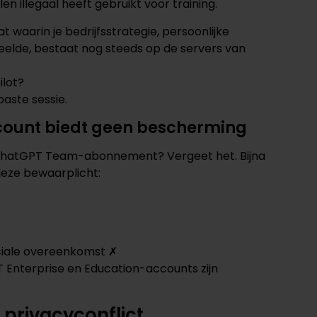
n illegaal heeft gebruikt voor training.
t waarin je bedrijfsstrategie, persoonlijke
deelde, bestaat nog steeds op de servers van
ilot?
aste sessie.
ount biedt geen bescherming
en ChatGPT Team-abonnement? Vergeet het. Bijna
deze bewaarplicht:
ciale overeenkomst ✗
Enterprise en Education-accounts zijn
 privacyconflict