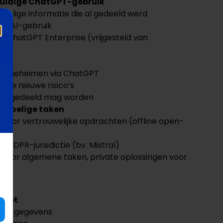
 huidige ChatGPT-gebruik
oelige informatie die al gedeeld werd
oor AI-gebruik
 ChatGPT Enterprise (vrijgesteld van
 in
ijfsgeheimen via ChatGPT
eze nieuwe risico’s
iet gedeeld mag worden
gevoelige taken
voor vertrouwelijke opdrachten (offline open-
 GDPR-jurisdictie (bv. Mistral)
I voor algemene taken, private oplossingen voor
 typt
ciële gegevens