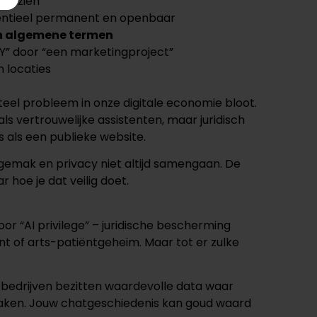
wil zien
tentieel permanent en openbaar
n algemene termen
t Y” door “een marketingproject”
 locaties
teel probleem in onze digitale economie bloot.
s vertrouwelijke assistenten, maar juridisch
 als een publieke website.
emak en privacy niet altijd samengaan. De
ar hoe je dat veilig doet.
r “AI privilege” – juridische bescherming
nt of arts-patiëntgeheim. Maar tot er zulke
bedrijven bezitten waardevolle data waar
aken. Jouw chatgeschiedenis kan goud waard