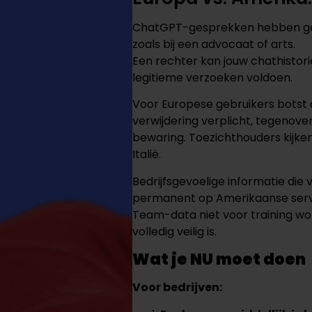
ChatGPT-gesprekken hebben gee
zoals bij een advocaat of arts.
Een rechter kan jouw chathistor
legitieme verzoeken voldoen.
Voor Europese gebruikers botst 
verwijdering verplicht, tegenove
bewaring. Toezichthouders kijke
Italië.
Bedrijfsgevoelige informatie die
permanent op Amerikaanse server
Team-data niet voor training wo
volledig veilig is.
Wat je NU moet doen
Voor bedrijven: