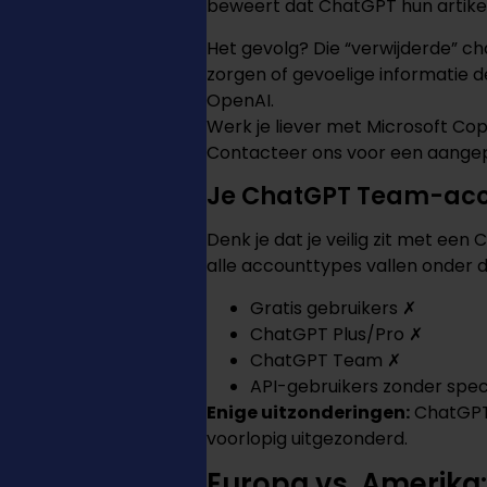
beweert dat ChatGPT hun artikele
Het gevolg? Die “verwijderde” cha
zorgen of gevoelige informatie 
OpenAI.
Werk je liever met Microsoft Cop
Contacteer ons voor een aangep
Je ChatGPT Team-acc
Denk je dat je veilig zit met e
alle accounttypes vallen onder 
Gratis gebruikers ✗
ChatGPT Plus/Pro ✗
ChatGPT Team ✗
API-gebruikers zonder spe
Enige uitzonderingen:
ChatGPT 
voorlopig uitgezonderd.
Europa vs. Amerika: