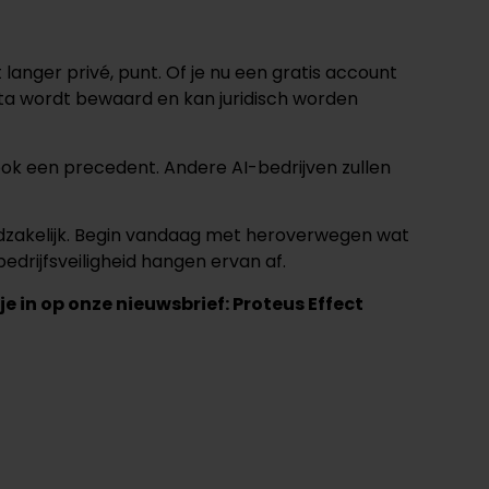
langer privé, punt. Of je nu een gratis account
ata wordt bewaard en kan juridisch worden
ar ook een precedent. Andere AI-bedrijven zullen
oodzakelijk. Begin vandaag met heroverwegen wat
bedrijfsveiligheid hangen ervan af.
 je in op onze nieuwsbrief:
Proteus Effect