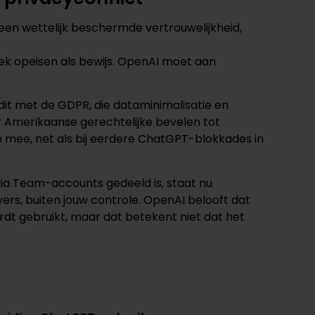
n wettelijk beschermde vertrouwelijkheid,
iek opeisen als bewijs. OpenAI moet aan
dit met de GDPR, die dataminimalisatie en
r Amerikaanse gerechtelijke bevelen tot
n mee, net als bij eerdere ChatGPT-blokkades in
 via Team-accounts gedeeld is, staat nu
s, buiten jouw controle. OpenAI belooft dat
rdt gebruikt, maar dat betekent niet dat het