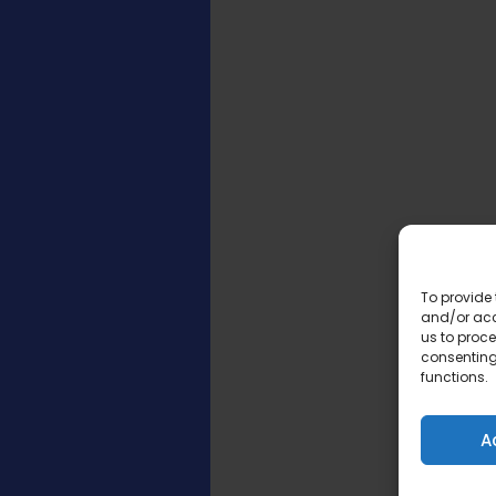
To provide 
and/or acc
us to proce
consenting
functions.
A