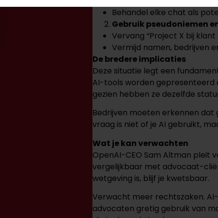
Geen info die je niet publiek 
Behandel elke chat als po
Gebruik pseudoniemen e
Vervang “Project X bij klan
Vermijd namen, bedrijven en
De bredere implicaties
Deze situatie legt een fundamen
AI-tools worden gepresenteerd al
gezien hebben ze dezelfde status
Bedrijven moeten erkennen dat g
vraag is niet of je AI gebruikt, ma
Wat je kan verwachten
OpenAI-CEO Sam Altman pleit voo
vergelijkbaar met advocaat-clië
wetgeving is, blijf je kwetsbaar.
Verwacht meer rechtszaken. AI-
advocaten gretig gebruik van m