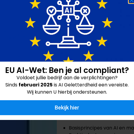
en evalueer de aanpak
Deze metingen helpen om gerich
van generieke sessies die aanslui
Praktische stappen
vergroten
Het ontwikkelen van AI-geletterd
plan met duidelijke fases helpt je
EU AI-Wet: Ben je al compliant?
1. Begin met een nulm
Voldoet jullie bedrijf aan de verplichtingen?
Sinds
februari 2025
is AI Geletterdheid een vereiste.
Meet het huidige kennisniveau 
Wij kunnen U hierbij ondersteunen.
om effectiever met AI te werken
2. Bied gerichte train
Bekijk hier
Denk aan workshops over:
Basisprincipes van AI en ma