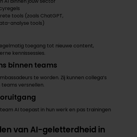
n AI binnen jouw sector
cyregels
ete tools (zoals ChatGPT,
ata-analyse tools)
 regelmatig toegang tot nieuwe content,
terne kennissessies.
ns binnen teams
bassadeurs te worden. Zij kunnen collega’s
 teams versnellen.
ooruitgang
 team AI toepast in hun werk en pas trainingen
en van AI-geletterdheid in