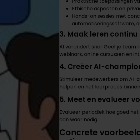
Praktische toepassingen va
Ethische aspecten en priva
Hands-on sessies met concr
automatiseringssoftware, d
3. Maak leren continu
AI verandert snel. Geef je team
webinars, online cursussen en in
4. Creëer AI-champio
Stimuleer medewerkers om AI-am
helpen en het leerproces binnen
5. Meet en evalueer v
Evalueer periodiek hoe goed het
aan waar nodig.
Concrete voorbeeld