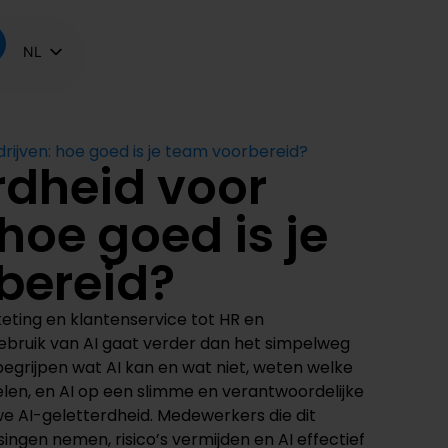
NL
FR
EN
rijven: hoe goed is je team voorbereid?
rdheid voor
 hoe goed is je
bereid?
rketing en klantenservice tot HR en
ebruik van AI gaat verder dan het simpelweg
begrijpen wat AI kan en wat niet, weten welke
elen, en AI op een slimme en verantwoordelijke
e AI-geletterdheid. Medewerkers die dit
ngen nemen, risico’s vermijden en AI effectief