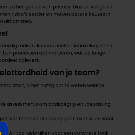
ee op het gebied van privacy, bias en veiligheid.
en risico’s eerder en maken betere keuzes in
an uitkomsten.
eel
vaardig maken, kunnen sneller schakelen, beter
en hun processen optimaliseren, wat op lange
oordeel oplevert.
eletterdheid van je team?
mma start, is het nuttig om te weten waar je
orte assessments om basisbegrip en toepassing
agen wat medewerkers begrijpen over AI en waar
 een AI-tool gebruiken voor een concrete taak