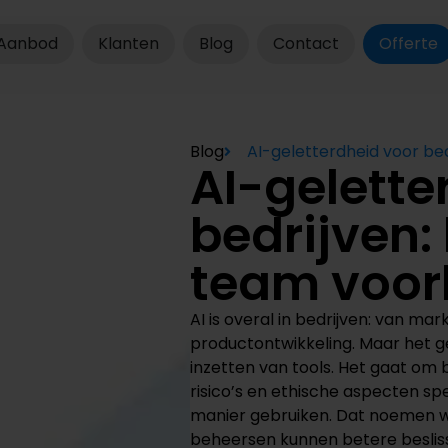
Aanbod
Klanten
Blog
Contact
Offerte
Blog
AI-geletterdheid voor bed
AI-gelette
bedrijven:
team voor
AI is overal in bedrijven: van ma
productontwikkeling. Maar het g
inzetten van tools. Het gaat om 
risico’s en ethische aspecten sp
manier gebruiken. Dat noemen w
beheersen kunnen betere beslissi