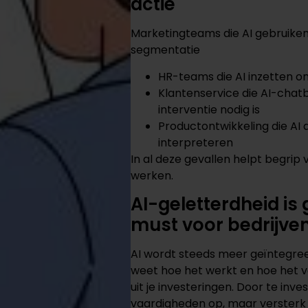
actie
Marketingteams die AI gebruike
segmentatie
HR-teams die AI inzetten o
Klantenservice die AI-chat
interventie nodig is
Productontwikkeling die AI
interpreteren
In al deze gevallen helpt begrip
werken.
AI-geletterdheid i
must voor bedrijve
AI wordt steeds meer geïntegree
weet hoe het werkt en hoe het ve
uit je investeringen. Door te inve
vaardigheden op, maar versterk j