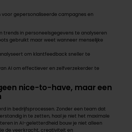
n voor gepersonaliseerde campagnes en
m trends in personeelsgegevens te analyseren
bots gebruikt maar weet wanneer menselijke
 analyseert om klantfeedback sneller te
 van AI om effectiever en zelfverzekerder te
s geen nice-to-have, maar een
n
rd in bedrijfsprocessen. Zonder een team dat
rstandig in te zetten, haal je niet het maximale
steren in AI-geletterdheid bouw je niet alleen
e de veerkracht, creativiteit en