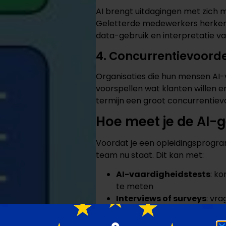
AI brengt uitdagingen met zich m
Geletterde medewerkers herkenn
data-gebruik en interpretatie v
4. Concurrentievoord
Organisaties die hun mensen AI-
voorspellen wat klanten willen 
termijn een groot concurrentiev
Hoe meet je de AI-g
Voordat je een opleidingsprogra
team nu staat. Dit kan met:
AI-vaardigheidstests
: k
te meten
Interviews of surveys
: vr
ze tegenaan lopen
Praktijkcases
: laat teams