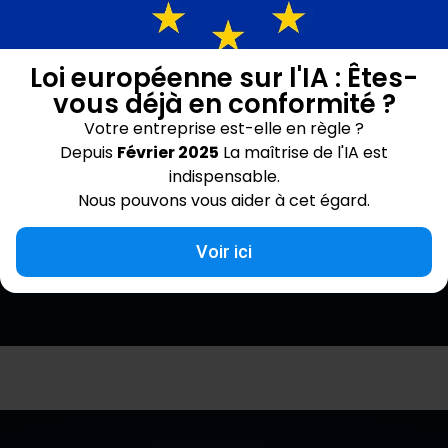
Loi européenne sur l'IA : Êtes-
vous déjà en conformité ?
VIE PRIVÉE
*
Votre entreprise est-elle en règle ?
En soumettant ce formulaire, vous acceptez la
Depuis
Février 2025
La maîtrise de l'IA est
manière dont nous traitons vos données, telle que
indispensable.
décrite dans notre politique de confidentialité.
Nous pouvons vous aider à cet égard.
EXPÉDITION
Voir ici