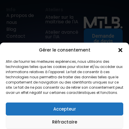
Info
Ateliers
A propos de
Atelier sur la
maîtrise de l'IA
nous
Blog
Atelier avancé
Contact
Demande
sur l'IA
de devis
AI Adoptie
Gérer le consentement
Traject
Metalab
Consultants BV
L'IA pour les
Afin de fournir les meilleures expériences, nous utilisons des
BE 1005.876.043
dirigeants
technologies telles que les cookies pour stocker et/ou accéder aux
d'entreprise
informations relatives à l'appareil. Le fait de consentir à ces
technologies nous permettra de traiter des données telles que le
Atelier sur le
info@mtlb.io
comportement de navigation ou des identifiants uniques sur ce
droit de l'IA dans
site. Le fait de ne pas consentir ou de retirer son consentement peut
+32(0)50/54.82.17
l'UE
avoir un effet négatif sur certaines caractéristiques et fonctions.
Atelier en ligne
sur l'IA
Accepteur
Réfractaire