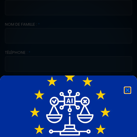
NOM DE FAMILLE :
*
TÉLÉPHONE :
*
E-MAIL :
*
ENTREPRISE :
*
MESSAGE :
*