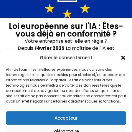
Info
Ateliers
A propos de
Atelier sur la
Loi européenne sur l'IA : Êtes-
maîtrise de l'IA
nous
vous déjà en conformité ?
Blog
Atelier avancé
Votre entreprise est-elle en règle ?
Contact
Demande
sur l'IA
Depuis
Février 2025
La maîtrise de l'IA est
de devis
AI Adoptie
indispensable.
Google beoordeling
Gérer le consentement
Traject
Metalab
Nous pouvons vous aider à cet égard.
5.0
Consultants BV
L'IA pour les
Afin de fournir les meilleures expériences, nous utilisons des
BE 1005.876.043
dirigeants
technologies telles que les cookies pour stocker et/ou accéder aux
Voir ici
d'entreprise
informations relatives à l'appareil. Le fait de consentir à ces
technologies nous permettra de traiter des données telles que le
Atelier sur le
info@mtlb.io
comportement de navigation ou des identifiants uniques sur ce
droit de l'IA dans
site. Le fait de ne pas consentir ou de retirer son consentement peut
+32(0)50/54.82.17
l'UE
avoir un effet négatif sur certaines caractéristiques et fonctions.
Atelier en ligne
sur l'IA
Accepteur
Réfractaire