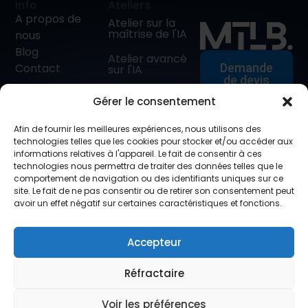
Info
Ateliers
A propos de
Atelier sur la
maîtrise de l'IA
nous
Blog
Atelier avancé
Contact
Demande
sur l'IA
de devis
AI Adoptie
Gérer le consentement
Traject
Metalab
Consultants BV
L'IA pour les
Afin de fournir les meilleures expériences, nous utilisons des
BE 1005.876.043
dirigeants
technologies telles que les cookies pour stocker et/ou accéder aux
d'entreprise
informations relatives à l'appareil. Le fait de consentir à ces
technologies nous permettra de traiter des données telles que le
Atelier sur le
info@mtlb.io
comportement de navigation ou des identifiants uniques sur ce
droit de l'IA dans
site. Le fait de ne pas consentir ou de retirer son consentement peut
+32(0)50/54.82.17
l'UE
avoir un effet négatif sur certaines caractéristiques et fonctions.
Atelier en ligne
sur l'IA
Accepteur
Réfractaire
© 2026 - Copyright
Vie privée
Conditions
Voir les préférences
Metalab.be