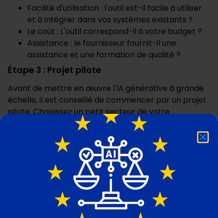
Facilité d'utilisation : l'outil est-il facile à utiliser
et à intégrer dans vos systèmes existants ?
Le coût : L'outil correspond-il à votre budget ?
Assistance : le fournisseur fournit-il une
assistance et une formation de qualité ?
Étape 3 : Projet pilote
Avant de mettre en œuvre l'IA générative à grande
échelle, il est conseillé de commencer par un projet
pilote. Choisissez un petit secteur de votre
entreprise où vous souhaitez tester l'IA générative. Il
peut s'agir d'un département ou d'un processus
spécifique, par exemple.
Essais à petite échelle
Mettez en œuvre la solution d'IA générative à petite
échelle et surveillez les résultats. La solution
fonctionne-t-elle comme prévu ? Y a-t-il des