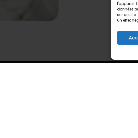
l'appareil.
données te
sur ce site
un effet né
Acc
Ateliers
Atelier sur la maîtrise de l'IA
Atelier avancé sur l'IA
AI Adoptie Traject
Me
L'IA pour les dirigeants d'entreprise
BE
Atelier sur le droit de l'IA dans l'UE