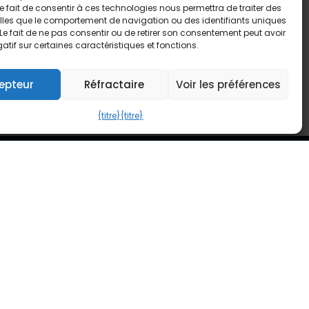
 Le fait de consentir à ces technologies nous permettra de traiter des
lles que le comportement de navigation ou des identifiants uniques
. Le fait de ne pas consentir ou de retirer son consentement peut avoir
gatif sur certaines caractéristiques et fonctions.
epteur
Réfractaire
Voir les préférences
{titre}
{titre}
Demande de devis
talab Consultants BV
 1005.876.043