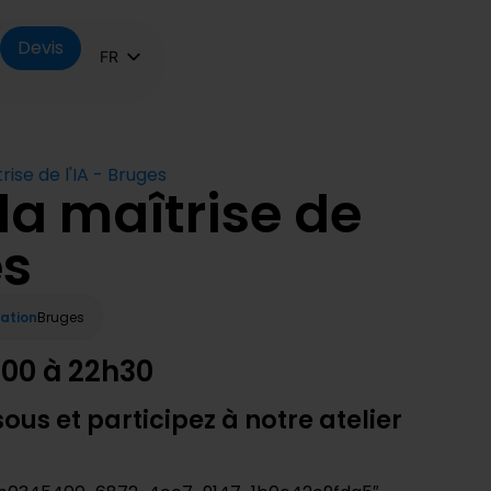
Devis
FR
NL
EN
trise de l'IA - Bruges
 la maîtrise de
es
sation
Bruges
h00 à 22h30
ous et participez à notre atelier