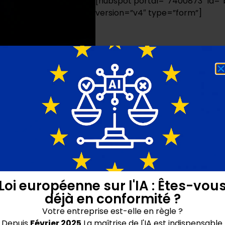
[hubspot portal=”7400873″ id
version=”v4″ type=”form”]
Loi européenne sur l'IA : Êtes-vou
déjà en conformité ?
Votre entreprise est-elle en règle ?
Depuis
Février 2025
La maîtrise de l'IA est indispensable.